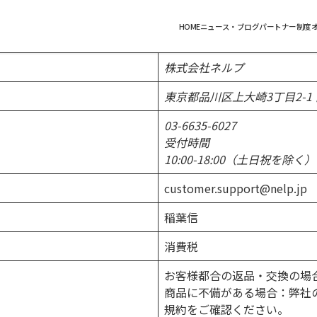
HOME
ニュース・ブログ
パートナー制度
株式会社ネルプ
東京都品川区上大崎3丁目2-1
03-6635-6027
受付時間
10:00-18:00（土日祝を除く）
customer.support@nelp.jp
稲葉信
消費税
お客様都合の返品・交換の場
商品に不備がある場合：弊社
規約をご確認ください。