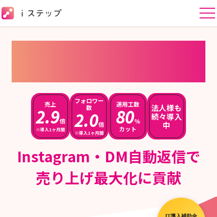
Instagramの
自動運用ツール
フォロワー
売上
運用工数
法人様も
数
2.9
80
2.0
続々導入
倍
%
中
倍
カット
※導入1ヶ月間
※導入1ヶ月間
Instagram・DM自動返信
で
売り上げ最大化に貢献