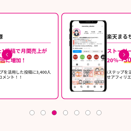
楽天まるちゃん 様
ストーリーズ閲覧率
30％
20％→
iステップを活用し閲覧率最大化さ
せアフィリエイト売上UP