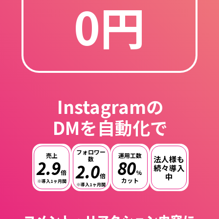
0円
Instagramの
DMを自動化で
フォロワー
売上
運用工数
法人様も
数
2.9
80
2.0
続々導入
倍
%
中
倍
カット
※導入1ヶ月間
※導入1ヶ月間