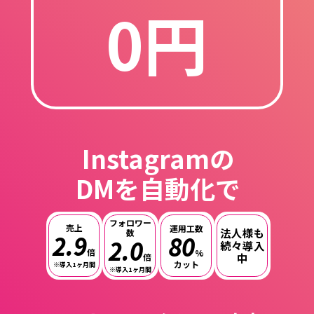
0円
Instagramの
DMを自動化で
フォロワー
売上
運用工数
法人様も
数
2.9
80
2.0
続々導入
倍
%
中
倍
カット
※導入1ヶ月間
※導入1ヶ月間