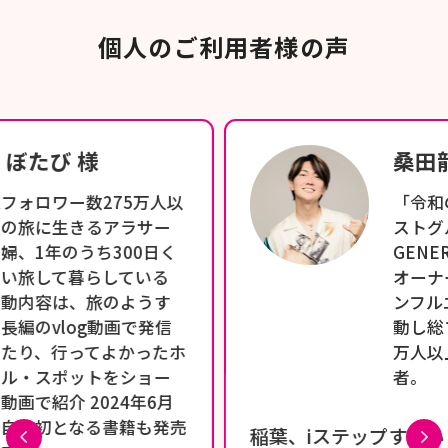
個人のご利用者様の声
桑田龍征 様
「令和の虎」出演中、ホ
ストグループ「NEW
GENERATION GROUP」
オーナー。YouTuber・イ
ンフルエンサーとしても活
動し総フォロワー数は38
万人以上のカリスマ経営
者。
稲葉、iステップすごいじゃん！自動DM