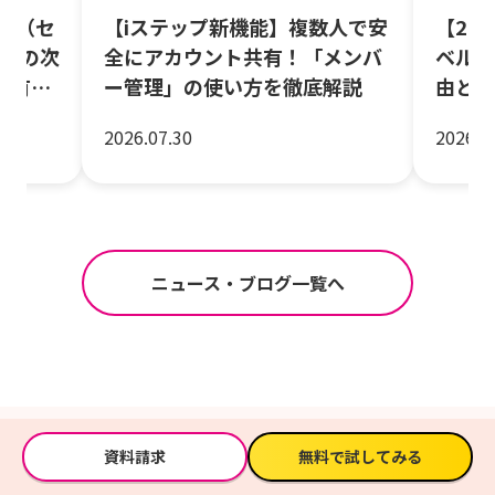
og（セ
【iステップ新機能】複数人で安
【20
alの次
全にアカウント共有！「メンバ
ベル(
共有！
ー管理」の使い方を徹底解説
由と消
ックリ
2026.07.30
2026.0
ニュース・ブログ一覧へ
資料請求
無料で試してみる