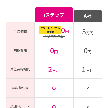
iステップ
A社
0
フリートライアル
5
円
月額価格
期間中
万円
（22,000円 税込）
0
0
初期費用
円
円
2
1
最低契約期間
ヶ月
ヶ月
〇
×
無料勉強会
〇
×
初期サポート