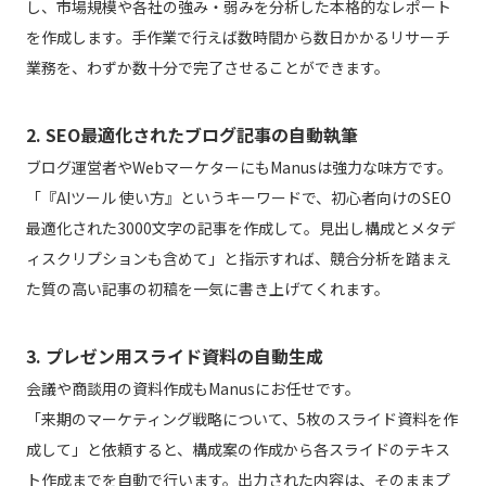
し、市場規模や各社の強み・弱みを分析した本格的なレポート
を作成します。手作業で行えば数時間から数日かかるリサーチ
業務を、わずか数十分で完了させることができます。
2. SEO最適化されたブログ記事の自動執筆
ブログ運営者やWebマーケターにもManusは強力な味方です。
「『AIツール 使い方』というキーワードで、初心者向けのSEO
最適化された3000文字の記事を作成して。見出し構成とメタデ
ィスクリプションも含めて」と指示すれば、競合分析を踏まえ
た質の高い記事の初稿を一気に書き上げてくれます。
3. プレゼン用スライド資料の自動生成
会議や商談用の資料作成もManusにお任せです。
「来期のマーケティング戦略について、5枚のスライド資料を作
成して」と依頼すると、構成案の作成から各スライドのテキス
ト作成までを自動で行います。出力された内容は、そのままプ