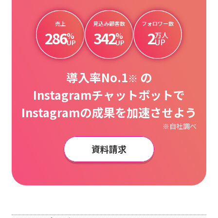
売上
見込み顧客数
フォロワー数
286
342
2
%
%
万人
UP
UP
UP
導入率No.1
の
※
Instagramチャットボットで
Instagramの成果を加速させよう
※自社調べ
資料請求