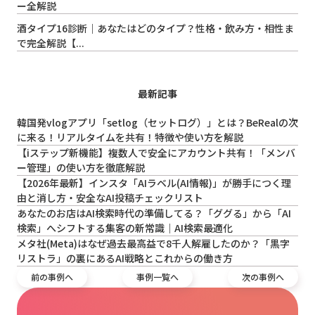
ー全解説
酒タイプ16診断｜あなたはどのタイプ？性格・飲み方・相性ま
で完全解説【...
最新記事
韓国発vlogアプリ「setlog（セットログ）」とは？BeRealの次
に来る！リアルタイムを共有！特徴や使い方を解説
【iステップ新機能】複数人で安全にアカウント共有！「メンバ
ー管理」の使い方を徹底解説
【2026年最新】インスタ「AIラベル(AI情報)」が勝手につく理
由と消し方・安全なAI投稿チェックリスト
あなたのお店はAI検索時代の準備してる？「ググる」から「AI
検索」へシフトする集客の新常識｜AI検索最適化
メタ社(Meta)はなぜ過去最高益で8千人解雇したのか？「黒字
リストラ」の裏にあるAI戦略とこれからの働き方
前の事例へ
事例一覧へ
次の事例へ