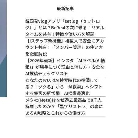
最新記事
韓国発vlogアプリ「setlog（セットロ
グ）」とは？BeRealの次に来る！リアル
タイムを共有！特徴や使い方を解説
【iステップ新機能】複数人で安全にアカ
ウント共有！「メンバー管理」の使い方
を徹底解説
【2026年最新】インスタ「AIラベル(AI情
報)」が勝手につく理由と消し方・安全な
AI投稿チェックリスト
あなたのお店はAI検索時代の準備して
る？「ググる」から「AI検索」へシフト
する集客の新常識｜AI検索最適化
メタ社(Meta)はなぜ過去最高益で8千人
解雇したのか？「黒字リストラ」の裏に
あるAI戦略とこれからの働き方