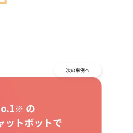
次の事例へ
o.1
の
※
mチャットボットで