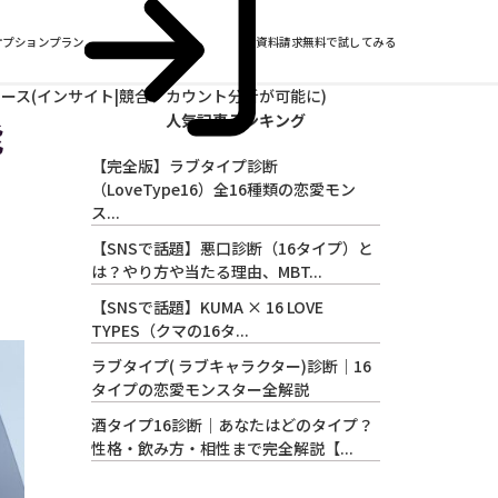
オプションプラン
資料請求
無料で試してみる
リリース(インサイト|競合アカウント分析が可能に)
人気記事ランキング
能
【完全版】ラブタイプ診断
（LoveType16）全16種類の恋愛モン
ス...
【SNSで話題】悪口診断（16タイプ）と
は？やり方や当たる理由、MBT...
【SNSで話題】KUMA × 16 LOVE
TYPES（クマの16タ...
ラブタイプ( ラブキャラクター)診断｜16
タイプの恋愛モンスター全解説
酒タイプ16診断｜あなたはどのタイプ？
性格・飲み方・相性まで完全解説【...