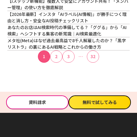
【iステップ新機能】複数人で安全にアカウント共有！「メンバ
ー管理」の使い方を徹底解説
【2026年最新】インスタ「AIラベル(AI情報)」が勝手につく理
由と消し方・安全なAI投稿チェックリスト
あなたのお店はAI検索時代の準備してる？「ググる」から「AI
検索」へシフトする集客の新常識｜AI検索最適化
メタ社(Meta)はなぜ過去最高益で8千人解雇したのか？「黒字
リストラ」の裏にあるAI戦略とこれからの働き方
1
2
3
…
32
資料請求
無料で試してみる