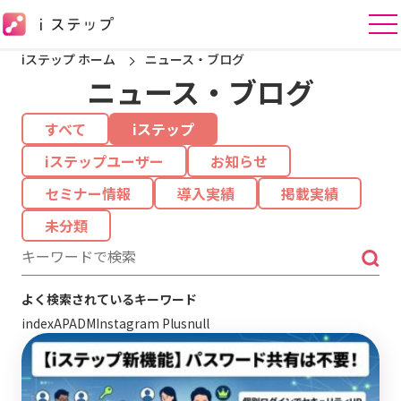
iステップ ホーム
ニュース・ブログ
ニュース・ブログ
すべて
iステップ
iステップユーザー
お知らせ
セミナー情報
導入実績
掲載実績
未分類
よく検索されているキーワード
index
APA
DM
Instagram Plus
null