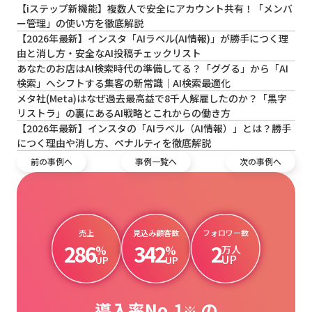
【iステップ新機能】複数人で安全にアカウント共有！「メンバ
ー管理」の使い方を徹底解説
【2026年最新】インスタ「AIラベル(AI情報)」が勝手につく理
由と消し方・安全なAI投稿チェックリスト
あなたのお店はAI検索時代の準備してる？「ググる」から「AI
検索」へシフトする集客の新常識｜AI検索最適化
メタ社(Meta)はなぜ過去最高益で8千人解雇したのか？「黒字
リストラ」の裏にあるAI戦略とこれからの働き方
【2026年最新】インスタの「AIラベル（AI情報）」とは？勝手
につく理由や消し方、ペナルティを徹底解説
前の事例へ
事例一覧へ
次の事例へ
売上
見込み顧客数
フォロワー数
286
342
2
%
%
万人
UP
UP
UP
導入率No.1
の
※