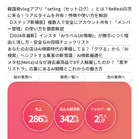
韓国発vlogアプリ「setlog（セットログ）」とは？BeRealの次
に来る！リアルタイムを共有！特徴や使い方を解説
【iステップ新機能】複数人で安全にアカウント共有！「メンバ
ー管理」の使い方を徹底解説
【2026年最新】インスタ「AIラベル(AI情報)」が勝手につく理
由と消し方・安全なAI投稿チェックリスト
あなたのお店はAI検索時代の準備してる？「ググる」から「AI
検索」へシフトする集客の新常識｜AI検索最適化
メタ社(Meta)はなぜ過去最高益で8千人解雇したのか？「黒字
リストラ」の裏にあるAI戦略とこれからの働き方
前の事例へ
事例一覧へ
次の事例へ
売上
見込み顧客数
フォロワー数
286
342
2
%
%
万人
UP
UP
UP