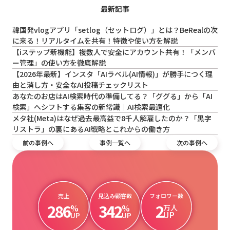
最新記事
韓国発vlogアプリ「setlog（セットログ）」とは？BeRealの次
に来る！リアルタイムを共有！特徴や使い方を解説
【iステップ新機能】複数人で安全にアカウント共有！「メンバ
ー管理」の使い方を徹底解説
【2026年最新】インスタ「AIラベル(AI情報)」が勝手につく理
由と消し方・安全なAI投稿チェックリスト
あなたのお店はAI検索時代の準備してる？「ググる」から「AI
検索」へシフトする集客の新常識｜AI検索最適化
メタ社(Meta)はなぜ過去最高益で8千人解雇したのか？「黒字
リストラ」の裏にあるAI戦略とこれからの働き方
前の事例へ
事例一覧へ
次の事例へ
売上
見込み顧客数
フォロワー数
286
342
2
%
%
万人
UP
UP
UP