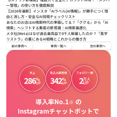
ー管理」の使い方を徹底解説
【2026年最新】インスタ「AIラベル(AI情報)」が勝手につく理
由と消し方・安全なAI投稿チェックリスト
あなたのお店はAI検索時代の準備してる？「ググる」から「AI
検索」へシフトする集客の新常識｜AI検索最適化
メタ社(Meta)はなぜ過去最高益で8千人解雇したのか？「黒字
リストラ」の裏にあるAI戦略とこれからの働き方
前の事例へ
事例一覧へ
次の事例へ
売上
見込み顧客数
フォロワー数
286
342
2
%
%
万人
UP
UP
UP
導入率No.1
の
※
Instagramチャットボットで