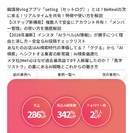
韓国発vlogアプリ「setlog（セットログ）」とは？BeRealの次
に来る！リアルタイムを共有！特徴や使い方を解説
【iステップ新機能】複数人で安全にアカウント共有！「メンバ
ー管理」の使い方を徹底解説
【2026年最新】インスタ「AIラベル(AI情報)」が勝手につく理
由と消し方・安全なAI投稿チェックリスト
あなたのお店はAI検索時代の準備してる？「ググる」から「AI
検索」へシフトする集客の新常識｜AI検索最適化
メタ社(Meta)はなぜ過去最高益で8千人解雇したのか？「黒字
リストラ」の裏にあるAI戦略とこれからの働き方
前の事例へ
事例一覧へ
次の事例へ
売上
見込み顧客数
フォロワー数
286
342
2
%
%
万人
UP
UP
UP