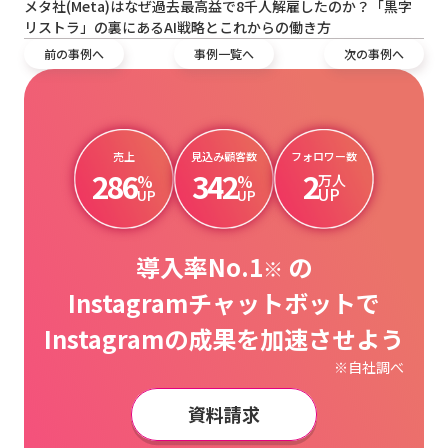
メタ社(Meta)はなぜ過去最高益で8千人解雇したのか？「黒字
リストラ」の裏にあるAI戦略とこれからの働き方
前の事例へ
事例一覧へ
次の事例へ
売上
見込み顧客数
フォロワー数
286
342
2
%
%
万人
UP
UP
UP
導入率No.1
の
※
Instagramチャットボットで
Instagramの成果を加速させよう
※自社調べ
資料請求