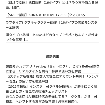
【SNSで話題】悪口診断（16タイプ）とは？やり方や当たる理
由、MBT...
【SNSで話題】KUMA × 16 LOVE TYPES（クマの16タ...
ラブタイプ( ラブキャラクター)診断｜16タイプの恋愛モンスタ
ー全解説
酒タイプ16診断｜あなたはどのタイプ？性格・飲み方・相性ま
で完全解説【...
最新記事
韓国発vlogアプリ「setlog（セットログ）」とは？BeRealの次
に来る！リアルタイムを共有！特徴や使い方を解説
【iステップ新機能】複数人で安全にアカウント共有！「メンバ
ー管理」の使い方を徹底解説
【2026年最新】インスタ「AIラベル(AI情報)」が勝手につく理
由と消し方・安全なAI投稿チェックリスト
あなたのお店はAI検索時代の準備してる？「ググる」から「AI
検索」へシフトする集客の新常識｜AI検索最適化