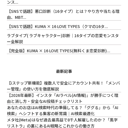
ンス...
【SNSで話題】悪口診断（16タイプ）とは？やり方や当たる理
由、MBT...
【SNSで話題】KUMA × 16 LOVE TYPES（クマの16タ...
ラブタイプ( ラブキャラクター)診断｜16タイプの恋愛モンスタ
ー全解説
【完全版】KUMA × 16 LOVE TYPES(無料くま恋愛診断)...
最新記事
【iステップ新機能】複数人で安全にアカウント共有！「メンバ
ー管理」の使い方を徹底解説
【2026年最新】インスタ「AIラベル(AI情報)」が勝手につく理
由と消し方・安全なAI投稿チェックリスト
あなたのお店はAI検索時代の準備してる？「ググる」から「AI
検索」へシフトする集客の新常識｜AI検索最適化
メタ社(Meta)はなぜ過去最高益で8千人解雇したのか？「黒字
リストラ」の裏にあるAI戦略とこれからの働き方