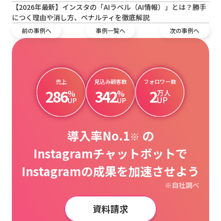
【2026年最新】インスタの「AIラベル（AI情報）」とは？勝手
につく理由や消し方、ペナルティを徹底解説
前の事例へ
事例一覧へ
次の事例へ
売上
見込み顧客数
フォロワー数
286
342
2
%
%
万人
UP
UP
UP
導入率No.1
の
※
Instagramチャットボットで
Instagramの成果を加速させよう
※自社調べ
資料請求