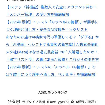
【iステップ新機能】複数人で安全にアカウント共有！
「メンバー管理」の使い方を徹底解説
【2026年最新】インスタ「AIラベル(AI情報)」が勝手に
つく理由と消し方・安全なAI投稿チェックリスト
あなたのお店はAI検索時代の準備してる？「ググる」か
ら「AI検索」へシフトする集客の新常識｜AI検索最適化
メタ社(Meta)はなぜ過去最高益で8千人解雇したのか？
「黒字リストラ」の裏にあるAI戦略とこれからの働き方
【2026年最新】インスタの「AIラベル（AI情報）」と
は？勝手につく理由や消し方、ペナルティを徹底解説
人気記事ランキング
【完全版】ラブタイプ診断（LoveType16）全16種類の恋愛モ