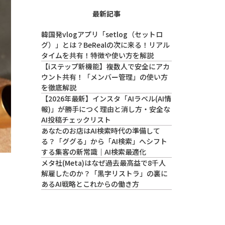
最新記事
韓国発vlogアプリ「setlog（セットロ
グ）」とは？BeRealの次に来る！リアル
タイムを共有！特徴や使い方を解説
【iステップ新機能】複数人で安全にアカ
ウント共有！「メンバー管理」の使い方
を徹底解説
【2026年最新】インスタ「AIラベル(AI情
報)」が勝手につく理由と消し方・安全な
AI投稿チェックリスト
あなたのお店はAI検索時代の準備して
る？「ググる」から「AI検索」へシフト
する集客の新常識｜AI検索最適化
メタ社(Meta)はなぜ過去最高益で8千人
解雇したのか？「黒字リストラ」の裏に
あるAI戦略とこれからの働き方