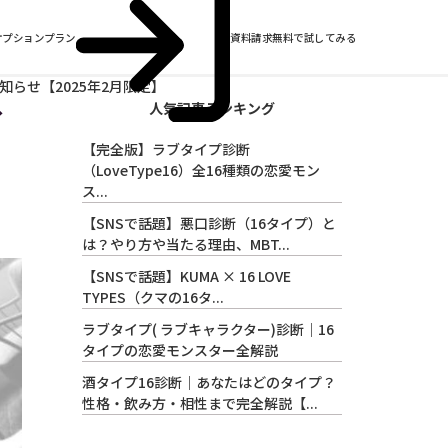
オプションプラン
資料請求
無料で試してみる
らせ【2025年2月限定】
人気記事ランキング
イ
【完全版】ラブタイプ診断
（LoveType16）全16種類の恋愛モン
ス...
【SNSで話題】悪口診断（16タイプ）と
は？やり方や当たる理由、MBT...
【SNSで話題】KUMA × 16 LOVE
TYPES（クマの16タ...
ラブタイプ( ラブキャラクター)診断｜16
タイプの恋愛モンスター全解説
酒タイプ16診断｜あなたはどのタイプ？
性格・飲み方・相性まで完全解説【...