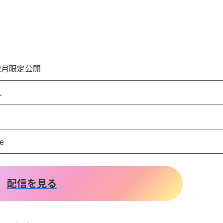
年2月限定公開
し
e
配信を見る