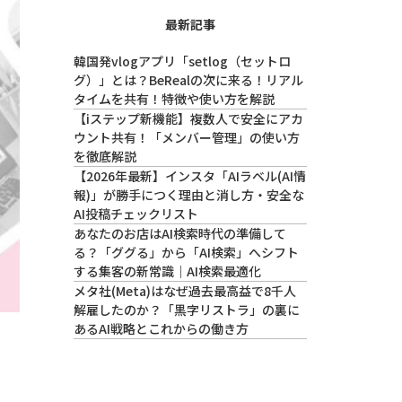
最新記事
韓国発vlogアプリ「setlog（セットロ
グ）」とは？BeRealの次に来る！リアル
タイムを共有！特徴や使い方を解説
【iステップ新機能】複数人で安全にアカ
ウント共有！「メンバー管理」の使い方
を徹底解説
【2026年最新】インスタ「AIラベル(AI情
報)」が勝手につく理由と消し方・安全な
AI投稿チェックリスト
あなたのお店はAI検索時代の準備して
る？「ググる」から「AI検索」へシフト
する集客の新常識｜AI検索最適化
メタ社(Meta)はなぜ過去最高益で8千人
解雇したのか？「黒字リストラ」の裏に
あるAI戦略とこれからの働き方