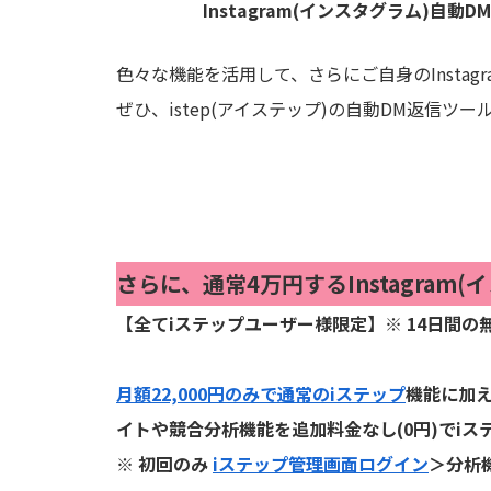
Instagram(インスタグラム)自動
色々な機能を活用して、さらにご自身のInsta
ぜひ、istep(アイステップ)の自動DM返信ツ
さらに、通常4万円するInstagra
【全てiステップユーザー様限定】※ 14日間
月額22,000円のみで通常のiステップ
機能に加
イトや競合分析機能を追加料金なし(0円)でi
※ 初回のみ
iステップ管理画面ログイン
＞分析