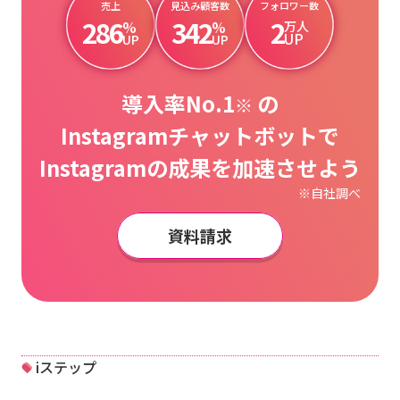
売上
見込み顧客数
フォロワー数
286
342
2
%
%
万人
UP
UP
UP
導入率No.1
の
※
Instagramチャットボットで
Instagramの成果を加速させよう
※自社調べ
資料請求
iステップ