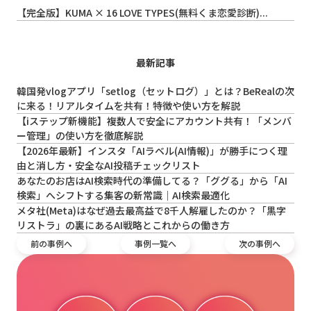
【完全版】KUMA × 16 LOVE TYPES(無料くま恋愛診断)...
最新記事
韓国発vlogアプリ「setlog（セットログ）」とは？BeRealの次
に来る！リアルタイムを共有！特徴や使い方を解説
【iステップ新機能】複数人で安全にアカウント共有！「メンバ
ー管理」の使い方を徹底解説
【2026年最新】インスタ「AIラベル(AI情報)」が勝手につく理
由と消し方・安全なAI投稿チェックリスト
あなたのお店はAI検索時代の準備してる？「ググる」から「AI
検索」へシフトする集客の新常識｜AI検索最適化
メタ社(Meta)はなぜ過去最高益で8千人解雇したのか？「黒字
リストラ」の裏にあるAI戦略とこれからの働き方
前の事例へ
事例一覧へ
次の事例へ