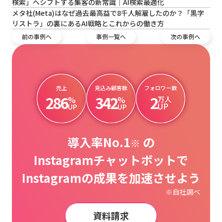
検索」へシフトする集客の新常識｜AI検索最適化
メタ社(Meta)はなぜ過去最高益で8千人解雇したのか？「黒字
リストラ」の裏にあるAI戦略とこれからの働き方
前の事例へ
事例一覧へ
次の事例へ
売上
見込み顧客数
フォロワー数
286
342
2
%
%
万人
UP
UP
UP
導入率No.1
の
※
Instagramチャットボットで
Instagramの成果を加速させよう
※自社調べ
資料請求