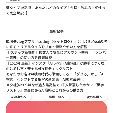
酒タイプ16診断｜あなたはどのタイプ？性格・飲み方・相性ま
で完全解説【...
最新記事
韓国発vlogアプリ「setlog（セットログ）」とは？BeRealの次
に来る！リアルタイムを共有！特徴や使い方を解説
【iステップ新機能】複数人で安全にアカウント共有！「メンバ
ー管理」の使い方を徹底解説
【2026年最新】インスタ「AIラベル(AI情報)」が勝手につく理
由と消し方・安全なAI投稿チェックリスト
あなたのお店はAI検索時代の準備してる？「ググる」から「AI
検索」へシフトする集客の新常識｜AI検索最適化
メタ社(Meta)はなぜ過去最高益で8千人解雇したのか？「黒字
リストラ」の裏にあるAI戦略とこれからの働き方
前の事例へ
事例一覧へ
次の事例へ