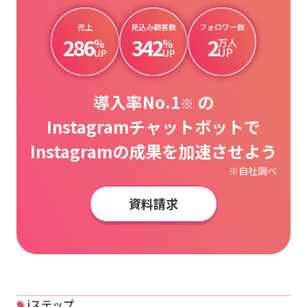
売上
見込み顧客数
フォロワー数
286
342
2
%
%
万人
UP
UP
UP
導入率No.1
の
※
Instagramチャットボットで
Instagramの成果を加速させよう
※自社調べ
資料請求
iステップ