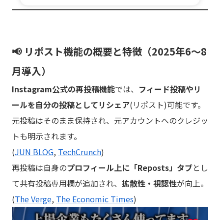
📢 リポスト機能の概要と特徴（2025年6〜8
月導入）
Instagram公式の再投稿機能
では、
フィード投稿やリ
ールを自分の投稿としてリシェア
(リポスト)可能です。
元投稿はそのまま保持され、元アカウントへのクレジッ
トも明示されます。
(
JUN BLOG
,
TechCrunch
)
再投稿は自身の
プロフィール上に「Reposts」タブ
とし
て共有投稿専用欄が追加され、
拡散性・視認性
が向上。
(
The Verge
,
The Economic Times
)