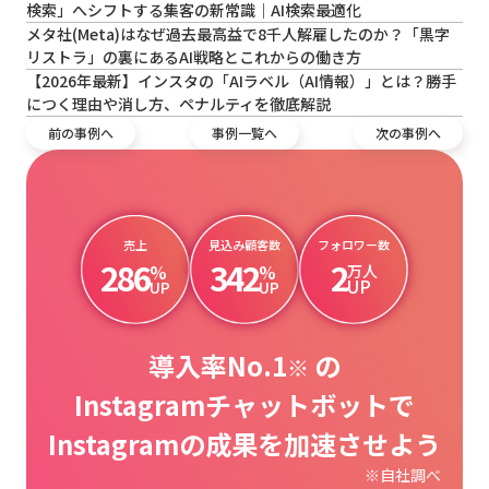
検索」へシフトする集客の新常識｜AI検索最適化
メタ社(Meta)はなぜ過去最高益で8千人解雇したのか？「黒字
リストラ」の裏にあるAI戦略とこれからの働き方
【2026年最新】インスタの「AIラベル（AI情報）」とは？勝手
につく理由や消し方、ペナルティを徹底解説
前の事例へ
事例一覧へ
次の事例へ
売上
見込み顧客数
フォロワー数
286
342
2
%
%
万人
UP
UP
UP
導入率No.1
の
※
Instagramチャットボットで
Instagramの成果を加速させよう
※自社調べ