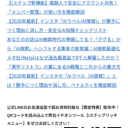
【iステップ新機能】複数人で安全にアカウント共有！
「メンバー管理」の使い方を徹底解説
【2026年最新】インスタ「AIラベル(AI情報)」が勝手に
つく理由と消し方・安全なAI投稿チェックリスト
あなたのお店はAI検索時代の準備してる？「ググる」か
ら「AI検索」へシフトする集客の新常識｜AI検索最適化
メタ社(Meta)はなぜ過去最高益で8千人解雇したのか？
「黒字リストラ」の裏にあるAI戦略とこれからの働き方
【2026年最新】インスタの「AIラベル（AI情報）」と
は？勝手につく理由や消し方、ペナルティを徹底解説
公式LINEのお友達追加で超お得有料級な【限定特典】配布中！
QRコードを読み込んで弊社イチオシツール【iステップリッチ
メニュー】をぜひお試しください！