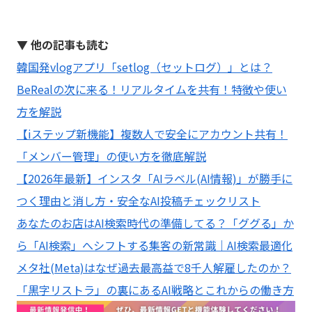
▼ 他の記事も読む
韓国発vlogアプリ「setlog（セットログ）」とは？
BeRealの次に来る！リアルタイムを共有！特徴や使い
方を解説
【iステップ新機能】複数人で安全にアカウント共有！
「メンバー管理」の使い方を徹底解説
【2026年最新】インスタ「AIラベル(AI情報)」が勝手に
つく理由と消し方・安全なAI投稿チェックリスト
あなたのお店はAI検索時代の準備してる？「ググる」か
ら「AI検索」へシフトする集客の新常識｜AI検索最適化
メタ社(Meta)はなぜ過去最高益で8千人解雇したのか？
「黒字リストラ」の裏にあるAI戦略とこれからの働き方