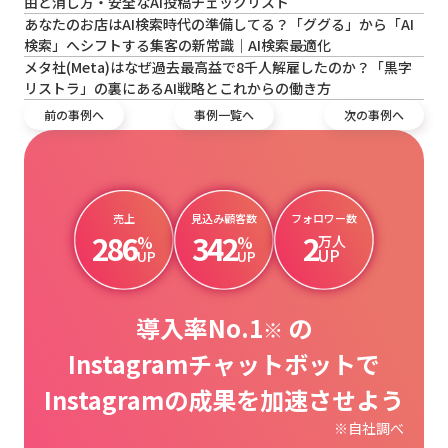
由と消し方・安全なAI投稿チェックリスト
あなたのお店はAI検索時代の準備してる？「ググる」から「AI
検索」へシフトする集客の新常識｜AI検索最適化
メタ社(Meta)はなぜ過去最高益で8千人解雇したのか？「黒字
リストラ」の裏にあるAI戦略とこれからの働き方
前の事例へ
事例一覧へ
次の事例へ
売上
見込み顧客数
フォロワー数
286
342
2
%
%
万人
UP
UP
UP
導入率No.1
の
※
Instagramチャットボットで
Instagramの成果を加速させよう
※自社調べ