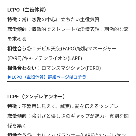
LCPO（主役体質）
特徴
：常に恋愛の中心に立ちたい主役気質
恋愛傾向
：情熱的でストレートな愛情表現。刺激的な恋
を求める
相性合う◎
：デビル天使(FAPO)/敏腕マネージャー
(FARE)/キャプテンライオン(LAPE)
相性合わない
：ロマンスマジシャン(FCRO)
▶︎LCPO（主役体質）詳細ページはコチラ
LCPE（ツンデレヤンキー）
特徴
：不器用に見えて、誠実に愛を伝えるツンデレ
恋愛傾向
：強引さと優しさのギャップが魅力。真剣な関
係を築く
相性合う◎
：カリスマバランサー(LARE)/ツンデレヤン