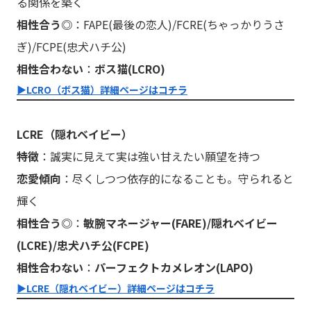
る関係を築く
相性合う◎
：FAPE(最後の恋人)/FCRE(ちゃっかりうさ
ぎ)/FCPE(忠犬ハチ公)
相性合わない
：
ボス猫(LCRO)
▶︎LCRO（ボス猫）詳細ページはコチラ
LCRE（隠れベイビー）
特徴
：誠実に見えて実は強い甘えたい願望を持つ
恋愛傾向
：尽くしつつ依存的になることも。守られると
輝く
相性合う◎
：
敏腕マネージャー(FARE)/隠れベイビー
(LCRE)/忠犬ハチ公(FCPE)
相性合わない
：
パーフェクトカメレオン(LAPO)
▶︎LCRE（隠れベイビー）詳細ページはコチラ