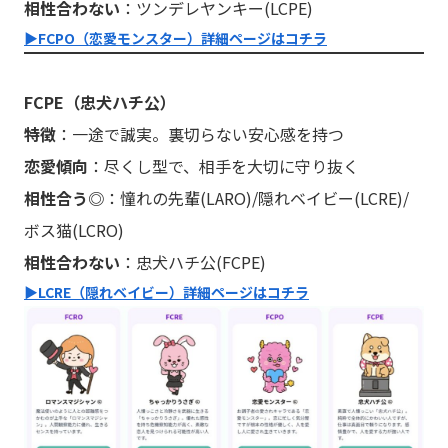
相性合わない
：ツンデレヤンキー(LCPE)
▶︎FCPO（恋愛モンスター）詳細ページはコチラ
FCPE（忠犬ハチ公）
特徴
：一途で誠実。裏切らない安心感を持つ
恋愛傾向
：尽くし型で、相手を大切に守り抜く
相性合う◎
：憧れの先輩(LARO)/隠れベイビー(LCRE)/
ボス猫(LCRO)
相性合わない
：忠犬ハチ公(FCPE)
▶︎LCRE（隠れベイビー）詳細ページはコチラ