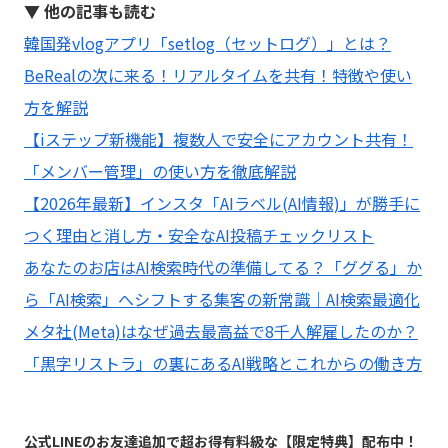
▼ 他の記事も読む
韓国発vlogアプリ「setlog（セットログ）」とは？
BeRealの次に来る！リアルタイムを共有！特徴や使い
方を解説
【iステップ新機能】複数人で安全にアカウント共有！
「メンバー管理」の使い方を徹底解説
【2026年最新】インスタ「AIラベル(AI情報)」が勝手に
つく理由と消し方・安全なAI投稿チェックリスト
あなたのお店はAI検索時代の準備してる？「ググる」か
ら「AI検索」へシフトする集客の新常識｜AI検索最適化
メタ社(Meta)はなぜ過去最高益で8千人解雇したのか？
「黒字リストラ」の裏にあるAI戦略とこれからの働き方
公式LINEのお友達追加で超お得有料級な【限定特典】配布中！