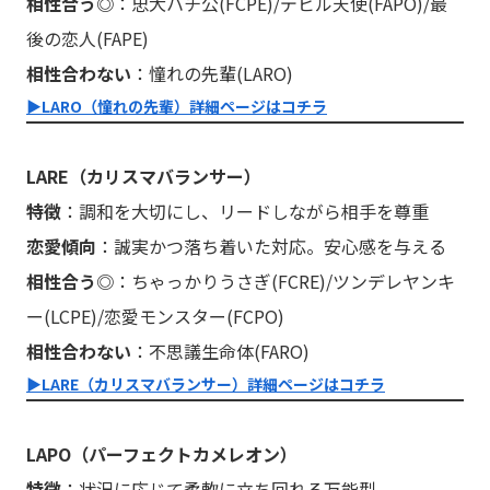
相性合う◎
：忠犬ハチ公(FCPE)/デビル天使(FAPO)/最
後の恋人(FAPE)
相性合わない
：憧れの先輩(LARO)
▶︎LARO（憧れの先輩）詳細ページはコチラ
LARE（カリスマバランサー）
特徴
：調和を大切にし、リードしながら相手を尊重
恋愛傾向
：誠実かつ落ち着いた対応。安心感を与える
相性合う◎
：ちゃっかりうさぎ(FCRE)/ツンデレヤンキ
ー(LCPE)/恋愛モンスター(FCPO)
相性合わない
：不思議生命体(FARO)
▶︎LARE（カリスマバランサー）詳細ページはコチラ
LAPO（パーフェクトカメレオン）
特徴
：状況に応じて柔軟に立ち回れる万能型