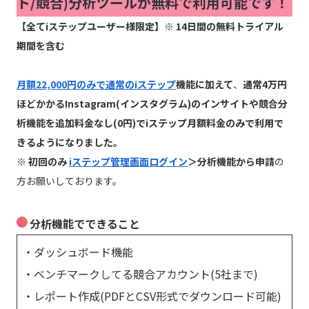
ト/競合)分析ツールが無料で利用可能です！
【全てiステップユーザー様限定】※ 14日間の無料トライアル
期間を含む
月額22,000円のみで通常のiステップ
機能に加えて
、
通常4万円
ほどかかるInstagram(インスタグラム)のインサイトや競合分
析機能を追加料金なし(0円)でiステップ月額料金のみで利用で
きるようになりました。
※ 初回のみ
iステップ管理画面ログイン
＞分析機能から申請
の
方お願いしております。
分析機能でできること
・ダッシュボード機能
・ベンチマークしてる競合アカウント(5社まで)
・レポート作成(PDFとCSV形式でダウンロード可能)