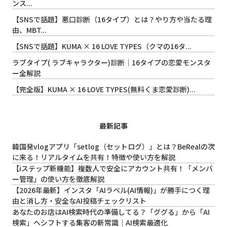
ンス...
【SNSで話題】悪口診断（16タイプ）とは？やり方や当たる理
由、MBT...
【SNSで話題】KUMA × 16 LOVE TYPES（クマの16タ...
ラブタイプ( ラブキャラクター)診断｜16タイプの恋愛モンスタ
ー全解説
【完全版】KUMA × 16 LOVE TYPES(無料くま恋愛診断)...
最新記事
韓国発vlogアプリ「setlog（セットログ）」とは？BeRealの次
に来る！リアルタイムを共有！特徴や使い方を解説
【iステップ新機能】複数人で安全にアカウント共有！「メンバ
ー管理」の使い方を徹底解説
【2026年最新】インスタ「AIラベル(AI情報)」が勝手につく理
由と消し方・安全なAI投稿チェックリスト
あなたのお店はAI検索時代の準備してる？「ググる」から「AI
検索」へシフトする集客の新常識｜AI検索最適化