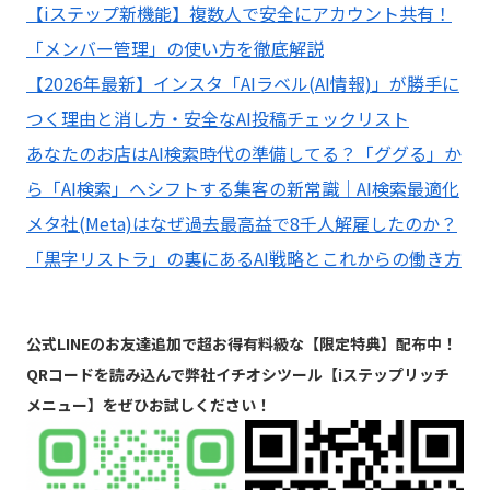
【iステップ新機能】複数人で安全にアカウント共有！
「メンバー管理」の使い方を徹底解説
【2026年最新】インスタ「AIラベル(AI情報)」が勝手に
つく理由と消し方・安全なAI投稿チェックリスト
あなたのお店はAI検索時代の準備してる？「ググる」か
ら「AI検索」へシフトする集客の新常識｜AI検索最適化
メタ社(Meta)はなぜ過去最高益で8千人解雇したのか？
「黒字リストラ」の裏にあるAI戦略とこれからの働き方
公式LINEのお友達追加で超お得有料級な【限定特典】配布中！
QRコードを読み込んで弊社イチオシツール【iステップリッチ
メニュー】をぜひお試しください！