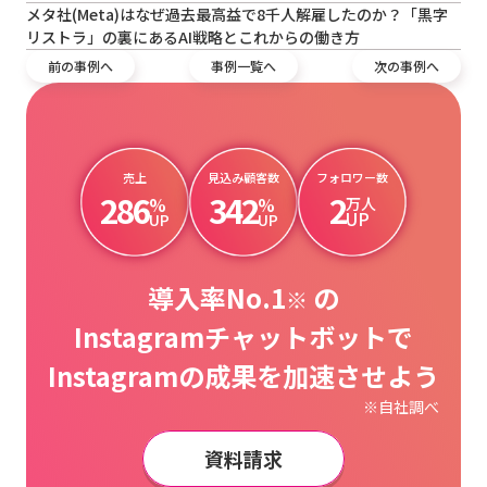
メタ社(Meta)はなぜ過去最高益で8千人解雇したのか？「黒字
リストラ」の裏にあるAI戦略とこれからの働き方
前の事例へ
事例一覧へ
次の事例へ
売上
見込み顧客数
フォロワー数
286
342
2
%
%
万人
UP
UP
UP
導入率No.1
の
※
Instagramチャットボットで
Instagramの成果を加速させよう
※自社調べ
資料請求