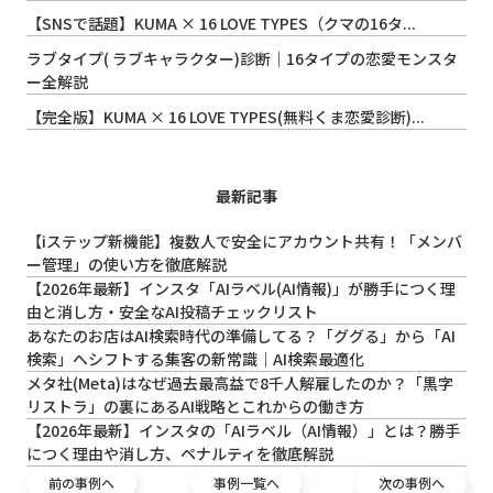
【SNSで話題】KUMA × 16 LOVE TYPES（クマの16タ...
ラブタイプ( ラブキャラクター)診断｜16タイプの恋愛モンスタ
ー全解説
【完全版】KUMA × 16 LOVE TYPES(無料くま恋愛診断)...
最新記事
【iステップ新機能】複数人で安全にアカウント共有！「メンバ
ー管理」の使い方を徹底解説
【2026年最新】インスタ「AIラベル(AI情報)」が勝手につく理
由と消し方・安全なAI投稿チェックリスト
あなたのお店はAI検索時代の準備してる？「ググる」から「AI
検索」へシフトする集客の新常識｜AI検索最適化
メタ社(Meta)はなぜ過去最高益で8千人解雇したのか？「黒字
リストラ」の裏にあるAI戦略とこれからの働き方
【2026年最新】インスタの「AIラベル（AI情報）」とは？勝手
につく理由や消し方、ペナルティを徹底解説
前の事例へ
事例一覧へ
次の事例へ