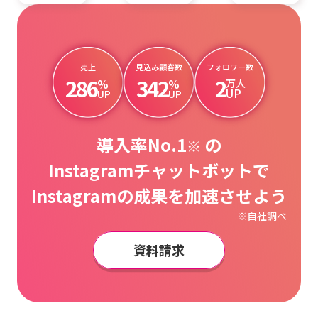
売上
見込み顧客数
フォロワー数
286
342
2
%
%
万人
UP
UP
UP
導入率No.1
の
※
Instagramチャットボットで
Instagramの成果を加速させよう
※自社調べ
資料請求