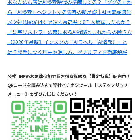
あなたのお店はAI検索時代の準備してる？「ググる」か
ら「AI検索」へシフトする集客の新常識｜AI検索最適化
メタ社(Meta)はなぜ過去最高益で8千人解雇したのか？
「黒字リストラ」の裏にあるAI戦略とこれからの働き方
【2026年最新】インスタの「AIラベル（AI情報）」と
は？勝手につく理由や消し方、ペナルティを徹底解説
公式LINEのお友達追加で超お得有料級な【限定特典】配布中！
QRコードを読み込んで弊社イチオシツール【iステップリッチ
メニュー】をぜひお試しください！