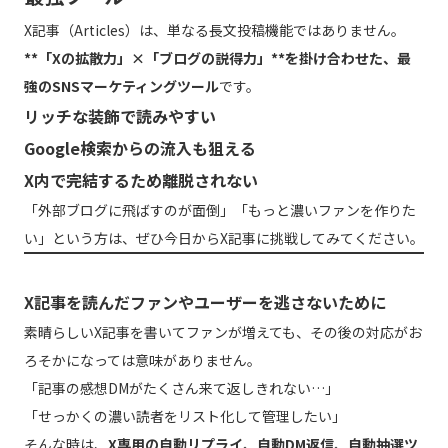
X記事（Articles）は、単なる長文投稿機能ではありません。
**「Xの拡散力」×「ブログの説得力」**を掛け合わせた、最
強のSNSマーケティングツール
です。
リッチな装飾で読みやすい
Google検索からの流入も狙える
X内で完結するため離脱されない
「外部ブログに飛ばすのが面倒」「もっと濃いファンを作りた
い」という方は、ぜひ今日からX記事に挑戦してみてください。
X記事を読んだファンやユーザーを逃さないために
素晴らしいX記事を書いてファンが増えても、その後の対応がお
ろそかになっては意味がありません。
「記事の感想DMがたくさん来て返しきれない…」
「せっかくの濃い読者をリスト化して管理したい」
そんな時は、
X専用の自動リプライ、自動DM返信、自動抽選ツ