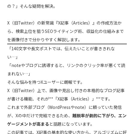
の？」そんな疑問を解決。
X（旧Twitter）の新常識『X記事（Articles）』の作成方法か
ら、検索上位を狙うSEOライティング術、収益化の仕組みまで
を画像付きで分かりやすく解説します。
「140文字や長文ポストでは、伝えたいことが書ききれな
い…」
「noteやブログに誘導すると、リンクのクリック率が悪くて読
まれない…」
そんな悩みを持つXユーザーに朗報です。
X（旧Twitter）上で、画像や見出し付きの本格的なブログ記事
が書ける機能、それが**「X記事（Articles）」**です。
これまで外部ブログ（WordPressやnote）に頼っていた発信
が、Xの中だけで完結できるため、
離脱率が劇的に下がり、エン
ゲージメントが高まる
と話題になっています。
この記事では、X記事の基本的な使い方から、アルゴリズムに好