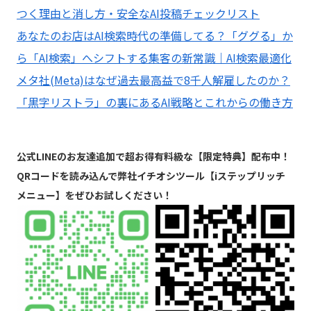
つく理由と消し方・安全なAI投稿チェックリスト
あなたのお店はAI検索時代の準備してる？「ググる」か
ら「AI検索」へシフトする集客の新常識｜AI検索最適化
メタ社(Meta)はなぜ過去最高益で8千人解雇したのか？
「黒字リストラ」の裏にあるAI戦略とこれからの働き方
公式LINEのお友達追加で超お得有料級な【限定特典】配布中！
QRコードを読み込んで弊社イチオシツール【iステップリッチ
メニュー】をぜひお試しください！