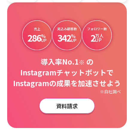
売上
見込み顧客数
フォロワー数
286
342
2
%
%
万人
UP
UP
UP
導入率No.1
の
※
Instagramチャットボットで
Instagramの成果を加速させよう
※自社調べ
資料請求