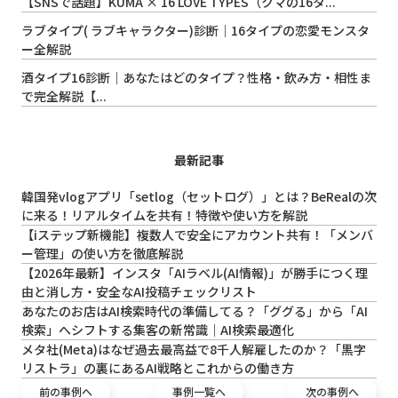
【SNSで話題】KUMA × 16 LOVE TYPES（クマの16タ...
ラブタイプ( ラブキャラクター)診断｜16タイプの恋愛モンスタ
ー全解説
酒タイプ16診断｜あなたはどのタイプ？性格・飲み方・相性ま
で完全解説【...
最新記事
韓国発vlogアプリ「setlog（セットログ）」とは？BeRealの次
に来る！リアルタイムを共有！特徴や使い方を解説
【iステップ新機能】複数人で安全にアカウント共有！「メンバ
ー管理」の使い方を徹底解説
【2026年最新】インスタ「AIラベル(AI情報)」が勝手につく理
由と消し方・安全なAI投稿チェックリスト
あなたのお店はAI検索時代の準備してる？「ググる」から「AI
検索」へシフトする集客の新常識｜AI検索最適化
メタ社(Meta)はなぜ過去最高益で8千人解雇したのか？「黒字
リストラ」の裏にあるAI戦略とこれからの働き方
前の事例へ
事例一覧へ
次の事例へ