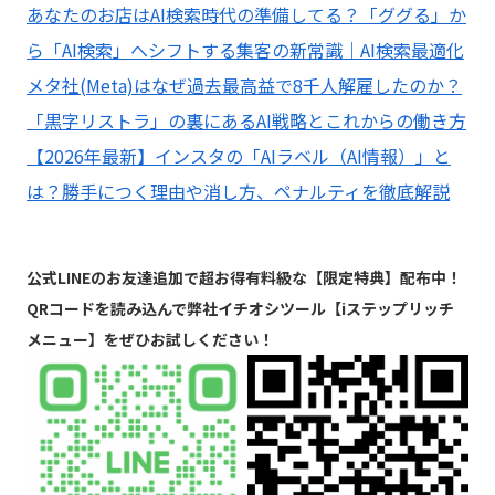
あなたのお店はAI検索時代の準備してる？「ググる」か
ら「AI検索」へシフトする集客の新常識｜AI検索最適化
メタ社(Meta)はなぜ過去最高益で8千人解雇したのか？
「黒字リストラ」の裏にあるAI戦略とこれからの働き方
【2026年最新】インスタの「AIラベル（AI情報）」と
は？勝手につく理由や消し方、ペナルティを徹底解説
公式LINEのお友達追加で超お得有料級な【限定特典】配布中！
QRコードを読み込んで弊社イチオシツール【iステップリッチ
メニュー】をぜひお試しください！