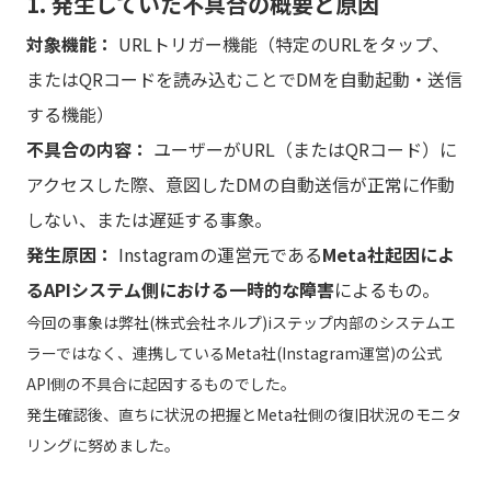
1. 発生していた不具合の概要と原因
対象機能：
URLトリガー機能（特定のURLをタップ、
またはQRコードを読み込むことでDMを自動起動・送信
する機能）
不具合の内容：
ユーザーがURL（またはQRコード）に
アクセスした際、意図したDMの自動送信が正常に作動
しない、または遅延する事象。
発生原因：
Instagramの運営元である
Meta社起因によ
るAPIシステム側における一時的な障害
によるもの。
今回の事象は弊社(株式会社ネルプ)iステップ内部のシステムエ
ラーではなく、連携しているMeta社(Instagram運営)の公式
API側の不具合に起因するものでした。
発生確認後、直ちに状況の把握とMeta社側の復旧状況のモニタ
リングに努めました。