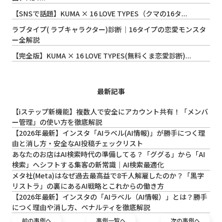
【SNSで話題】KUMA × 16 LOVE TYPES（クマの16タ...
ラブタイプ( ラブキャラクター)診断｜16タイプの恋愛モンスタ
ー全解説
【完全版】KUMA × 16 LOVE TYPES(無料くま恋愛診断)...
最新記事
【iステップ新機能】複数人で安全にアカウント共有！「メンバ
ー管理」の使い方を徹底解説
【2026年最新】インスタ「AIラベル(AI情報)」が勝手につく理
由と消し方・安全なAI投稿チェックリスト
あなたのお店はAI検索時代の準備してる？「ググる」から「AI
検索」へシフトする集客の新常識｜AI検索最適化
メタ社(Meta)はなぜ過去最高益で8千人解雇したのか？「黒字
リストラ」の裏にあるAI戦略とこれからの働き方
【2026年最新】インスタの「AIラベル（AI情報）」とは？勝手
につく理由や消し方、ペナルティを徹底解説
前の事例へ
事例一覧へ
次の事例へ