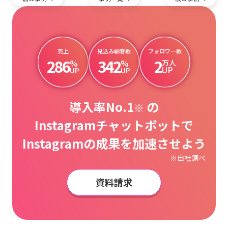
売上
見込み顧客数
フォロワー数
286
342
2
%
%
万人
UP
UP
UP
導入率No.1
の
※
Instagramチャットボットで
Instagramの成果を加速させよう
※自社調べ
資料請求