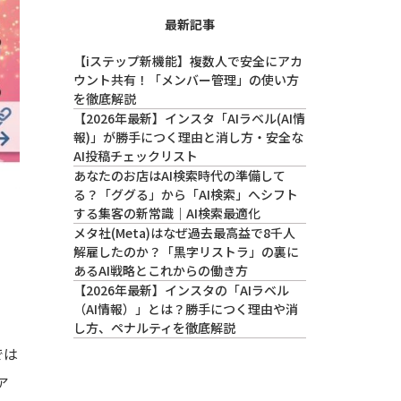
最新記事
【iステップ新機能】複数人で安全にアカ
ウント共有！「メンバー管理」の使い方
を徹底解説
【2026年最新】インスタ「AIラベル(AI情
報)」が勝手につく理由と消し方・安全な
AI投稿チェックリスト
あなたのお店はAI検索時代の準備して
る？「ググる」から「AI検索」へシフト
する集客の新常識｜AI検索最適化
メタ社(Meta)はなぜ過去最高益で8千人
解雇したのか？「黒字リストラ」の裏に
あるAI戦略とこれからの働き方
【2026年最新】インスタの「AIラベル
（AI情報）」とは？勝手につく理由や消
し方、ペナルティを徹底解説
では
ア