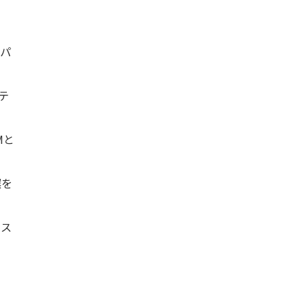
0パ
テ
Mと
選を
ンス