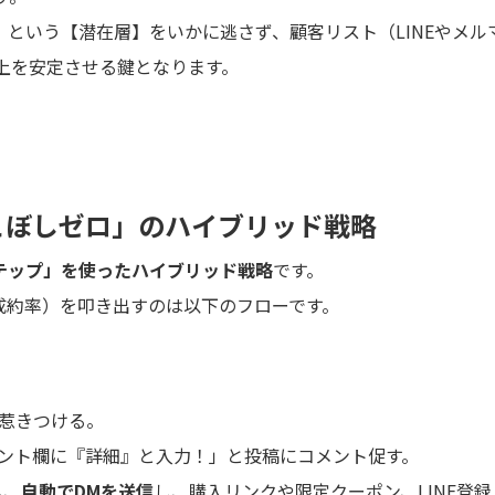
という【潜在層】をいかに逃さず、顧客リスト（LINEやメル
上を安定させる鍵となります。
りこぼしゼロ」のハイブリッド戦略
ステップ」を使ったハイブリッド戦略
です。
成約率）を叩き出すのは以下のフローです。
惹きつける。
ント欄に『詳細』と入力！」と投稿にコメント促す。
へ、
自動でDMを送信
し、購入リンクや限定クーポン、LINE登録