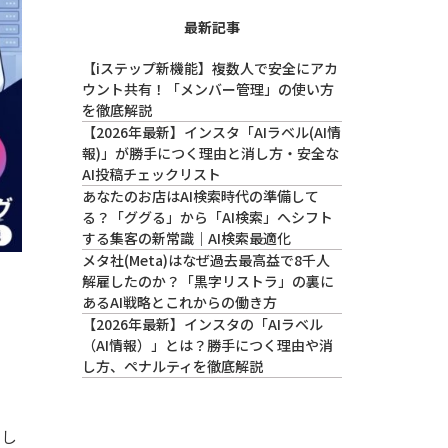
最新記事
【iステップ新機能】複数人で安全にアカ
ウント共有！「メンバー管理」の使い方
を徹底解説
【2026年最新】インスタ「AIラベル(AI情
報)」が勝手につく理由と消し方・安全な
AI投稿チェックリスト
あなたのお店はAI検索時代の準備して
る？「ググる」から「AI検索」へシフト
する集客の新常識｜AI検索最適化
メタ社(Meta)はなぜ過去最高益で8千人
解雇したのか？「黒字リストラ」の裏に
あるAI戦略とこれからの働き方
【2026年最新】インスタの「AIラベル
（AI情報）」とは？勝手につく理由や消
し方、ペナルティを徹底解説
。し