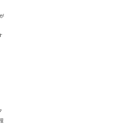
が
す
ク
程