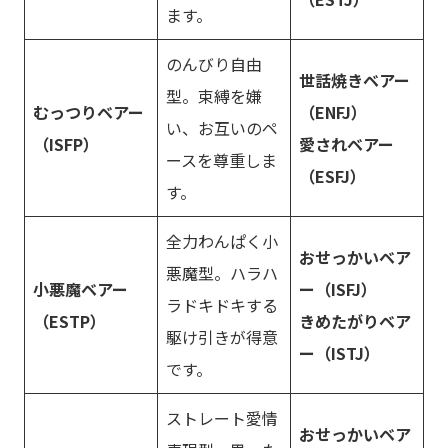
ます。
のんびり自由
世話焼きベアー
型。束縛を嫌
むっつりベアー
（ENFJ）
い、お互いのペ
（ISFP）
愛されベアー
ースを尊重しま
（ESFJ）
す。
全力わんぱく小
おせっかいベア
悪魔型。ハラハ
小悪魔ベアー
ー（ISFJ）
ラドキドキする
（ESTP）
きめたがりベア
駆け引きが得意
ー（ISTJ）
です。
ストレート愛情
おせっかいベア