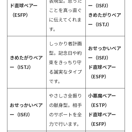
表現型。思った
ド直球ベアー
ー（ISFJ）
ことを真っ直ぐ
（ESFP）
きめたがりベア
に伝えてくれま
ー（ISTJ）
す。
しっかり者計画
おせっかいベア
型。記念日や約
きめたがりベア
ー（ISFJ）
束をきっちり守
ー（ISTJ）
ド直球ベアー
る誠実なタイプ
（ESFP）
です。
やさしさ全振り
小悪魔ベアー
おせっかいベア
の献身型。相手
（ESTP）
ー（ISFJ）
のサポートを全
ド直球ベアー
力で行います。
（ESFP）