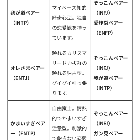
ぞっこんベアー
マイペース知的
我が道ベアー
（INFJ）
好奇心型。独自
（INTP）
愛炸裂ベアー
の恋愛観を持っ
（ENFP）
ています。
頼れるカリスマ
ぞっこんベアー
リード力抜群の
オレさまベアー
（INFJ）
頼れる独占型。
（ENTJ）
我が道ベアー
グイグイ引っ張
（INTP）
ります。
自由策士。情熱
ぞっこんベアー
的でかまいすぎ
かまいすぎベア
（INFJ）
注意型。刺激的
ー（ENTP）
ガン見ベアー
で飽きない恋愛