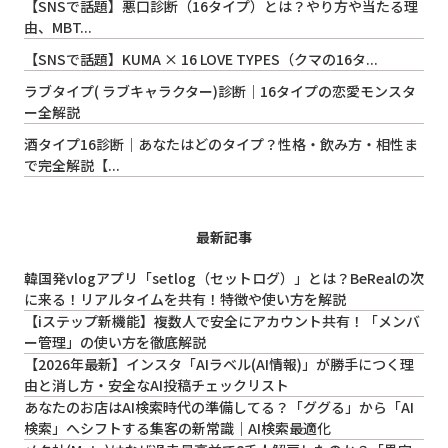
【SNSで話題】悪口診断（16タイプ）とは？やり方や当たる理
由、MBT...
【SNSで話題】KUMA × 16 LOVE TYPES（クマの16タ...
ラブタイプ( ラブキャラクター)診断｜16タイプの恋愛モンスタ
ー全解説
酒タイプ16診断｜あなたはどのタイプ？性格・飲み方・相性ま
で完全解説【...
最新記事
韓国発vlogアプリ「setlog（セットログ）」とは？BeRealの次
に来る！リアルタイムを共有！特徴や使い方を解説
【iステップ新機能】複数人で安全にアカウント共有！「メンバ
ー管理」の使い方を徹底解説
【2026年最新】インスタ「AIラベル(AI情報)」が勝手につく理
由と消し方・安全なAI投稿チェックリスト
あなたのお店はAI検索時代の準備してる？「ググる」から「AI
検索」へシフトする集客の新常識｜AI検索最適化