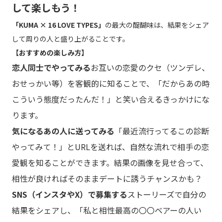
して楽しもう！
「KUMA × 16 LOVE TYPES」
の最大の醍醐味は、結果をシェア
して周りの人と盛り上がることです。
【おすすめの楽しみ方】
恋人同士でやってみる
お互いの恋愛のクセ（ツンデレ、
おせっかい等）を客観的に知ることで、「だからあの時
こういう態度だったんだ！」と笑い合えるきっかけにな
ります。
気になるあの人に送ってみる
「最近流行ってるこの診断
やってみて！」とURLを送れば、自然な流れで相手の恋
愛観を知ることができます。結果の画像を見せ合って、
相性が良ければそのままデートに誘うチャンスかも？
SNS（インスタやX）で募集する
ストーリーズで自分の
結果をシェアし、「私と相性最高の〇〇ベアーの人い