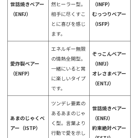
世話焼きベアー
然ヒーラー型。
（INFP）
（ENFJ）
相手に尽くすこ
むっつりベアー
とに喜びを感じ
（ISFP）
ます。
エネルギー無限
ぞっこんベアー
の情熱全開型。
愛炸裂ベアー
（INFJ）
一緒にいると常
（ENFP）
オレさまベアー
に楽しいタイプ
（ENTJ）
です。
ツンデレ要素の
世話焼きベアー
あるあまのじゃ
あまのじゃくベ
（ENFJ）
く型。言葉より
アー（ISTP）
約束絶対ベアー
行動で愛を示し
（ESTJ）