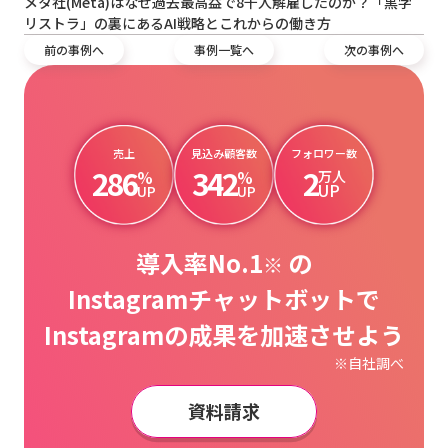
メタ社(Meta)はなぜ過去最高益で8千人解雇したのか？「黒字
リストラ」の裏にあるAI戦略とこれからの働き方
前の事例へ
事例一覧へ
次の事例へ
売上
見込み顧客数
フォロワー数
286
342
2
%
%
万人
UP
UP
UP
導入率No.1
の
※
Instagramチャットボットで
Instagramの成果を加速させよう
※自社調べ
資料請求