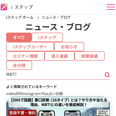
iステップ ホーム
ニュース・ブログ
ニュース・ブログ
すべて
iステップ
iステップユーザー
お知らせ
セミナー情報
導入実績
掲載実績
未分類
よく検索されているキーワード
index
APA
Instagram Plus
占い
診断