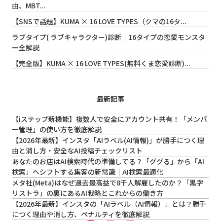
由、MBT...
【SNSで話題】KUMA × 16 LOVE TYPES（クマの16タ...
ラブタイプ( ラブキャラクター)診断｜16タイプの恋愛モンスタ
ー全解説
【完全版】KUMA × 16 LOVE TYPES(無料くま恋愛診断)...
最新記事
【iステップ新機能】複数人で安全にアカウント共有！「メンバ
ー管理」の使い方を徹底解説
【2026年最新】インスタ「AIラベル(AI情報)」が勝手につく理
由と消し方・安全なAI投稿チェックリスト
あなたのお店はAI検索時代の準備してる？「ググる」から「AI
検索」へシフトする集客の新常識｜AI検索最適化
メタ社(Meta)はなぜ過去最高益で8千人解雇したのか？「黒字
リストラ」の裏にあるAI戦略とこれからの働き方
【2026年最新】インスタの「AIラベル（AI情報）」とは？勝手
につく理由や消し方、ペナルティを徹底解説