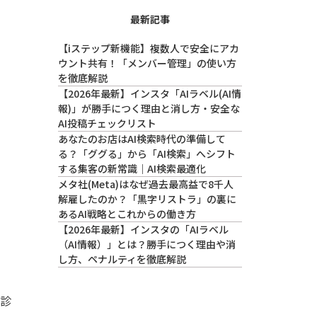
最新記事
【iステップ新機能】複数人で安全にアカ
ウント共有！「メンバー管理」の使い方
を徹底解説
【2026年最新】インスタ「AIラベル(AI情
報)」が勝手につく理由と消し方・安全な
AI投稿チェックリスト
あなたのお店はAI検索時代の準備して
る？「ググる」から「AI検索」へシフト
する集客の新常識｜AI検索最適化
メタ社(Meta)はなぜ過去最高益で8千人
解雇したのか？「黒字リストラ」の裏に
あるAI戦略とこれからの働き方
【2026年最新】インスタの「AIラベル
（AI情報）」とは？勝手につく理由や消
し方、ペナルティを徹底解説
た診