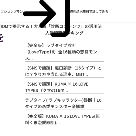
オプションプラン
資料請求
無料で試してみる
のDMで提示する！大人気「診断コンテンツ」の活用法
人気記事ランキング
を
【完全版】ラブタイプ診断
（LoveType16）全16種類の恋愛モン
ス...
【SNSで話題】悪口診断（16タイプ）と
は？やり方や当たる理由、MBT...
【SNSで話題】KUMA × 16 LOVE
TYPES（クマの16タ...
ラブタイプ( ラブキャラクター)診断｜16
タイプの恋愛モンスター全解説
【完全版】KUMA × 16 LOVE TYPES(無
料くま恋愛診断)...