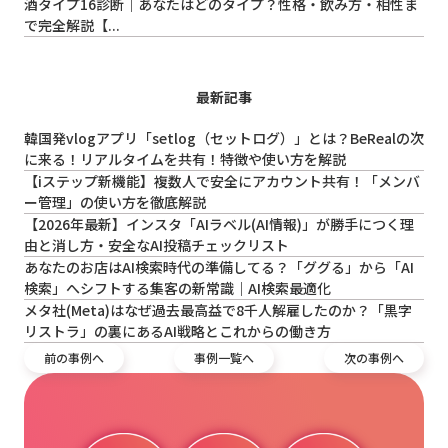
酒タイプ16診断｜あなたはどのタイプ？性格・飲み方・相性ま
で完全解説【...
最新記事
韓国発vlogアプリ「setlog（セットログ）」とは？BeRealの次
に来る！リアルタイムを共有！特徴や使い方を解説
【iステップ新機能】複数人で安全にアカウント共有！「メンバ
ー管理」の使い方を徹底解説
【2026年最新】インスタ「AIラベル(AI情報)」が勝手につく理
由と消し方・安全なAI投稿チェックリスト
あなたのお店はAI検索時代の準備してる？「ググる」から「AI
検索」へシフトする集客の新常識｜AI検索最適化
メタ社(Meta)はなぜ過去最高益で8千人解雇したのか？「黒字
リストラ」の裏にあるAI戦略とこれからの働き方
前の事例へ
事例一覧へ
次の事例へ