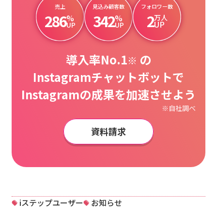
売上
見込み顧客数
フォロワー数
286
342
2
%
%
万人
UP
UP
UP
導入率No.1
の
※
Instagramチャットボットで
Instagramの成果を加速させよう
※自社調べ
資料請求
iステップユーザー
お知らせ