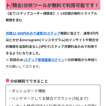
ト/競合)分析ツールが無料で利用可能です！
【全てiステップユーザー様限定】※ 14日間の無料トライアル
期間を含む
月額22,000円のみで通常のiステップ
機能に加えて
、
通常4万円
ほどかかるInstagram(インスタグラム)のインサイトや競合分
析機能を追加料金なし(0円)でiステップ月額料金のみで利用で
きるようになりました。
※ 初回のみ
iステップ管理画面ログイン
＞分析機能から申請
の
方お願いしております。
分析機能でできること
・ダッシュボード機能
・ベンチマークしてる競合アカウント(5社まで)
・レポート作成(PDFとCSV形式でダウンロード可能)