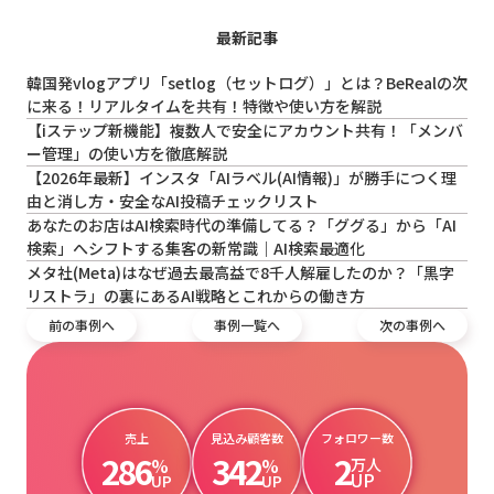
最新記事
韓国発vlogアプリ「setlog（セットログ）」とは？BeRealの次
に来る！リアルタイムを共有！特徴や使い方を解説
【iステップ新機能】複数人で安全にアカウント共有！「メンバ
ー管理」の使い方を徹底解説
【2026年最新】インスタ「AIラベル(AI情報)」が勝手につく理
由と消し方・安全なAI投稿チェックリスト
あなたのお店はAI検索時代の準備してる？「ググる」から「AI
検索」へシフトする集客の新常識｜AI検索最適化
メタ社(Meta)はなぜ過去最高益で8千人解雇したのか？「黒字
リストラ」の裏にあるAI戦略とこれからの働き方
前の事例へ
事例一覧へ
次の事例へ
売上
見込み顧客数
フォロワー数
286
342
2
%
%
万人
UP
UP
UP