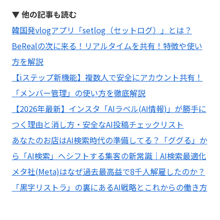
▼ 他の記事も読む
韓国発vlogアプリ「setlog（セットログ）」とは？
BeRealの次に来る！リアルタイムを共有！特徴や使い
方を解説
【iステップ新機能】複数人で安全にアカウント共有！
「メンバー管理」の使い方を徹底解説
【2026年最新】インスタ「AIラベル(AI情報)」が勝手に
つく理由と消し方・安全なAI投稿チェックリスト
あなたのお店はAI検索時代の準備してる？「ググる」か
ら「AI検索」へシフトする集客の新常識｜AI検索最適化
メタ社(Meta)はなぜ過去最高益で8千人解雇したのか？
「黒字リストラ」の裏にあるAI戦略とこれからの働き方