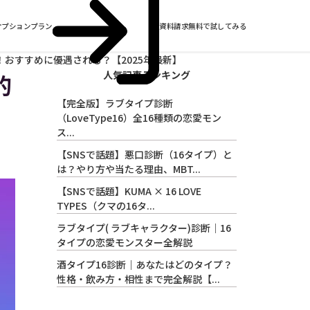
オプションプラン
資料請求
無料で試してみる
率化！おすすめに優遇される？【2025年最新】
人気記事ランキング
的
【完全版】ラブタイプ診断
（LoveType16）全16種類の恋愛モン
ス...
【SNSで話題】悪口診断（16タイプ）と
は？やり方や当たる理由、MBT...
【SNSで話題】KUMA × 16 LOVE
TYPES（クマの16タ...
ラブタイプ( ラブキャラクター)診断｜16
タイプの恋愛モンスター全解説
酒タイプ16診断｜あなたはどのタイプ？
性格・飲み方・相性まで完全解説【...