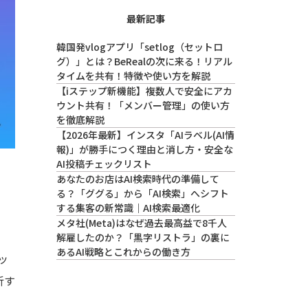
最新記事
韓国発vlogアプリ「setlog（セットロ
グ）」とは？BeRealの次に来る！リアル
タイムを共有！特徴や使い方を解説
【iステップ新機能】複数人で安全にアカ
ウント共有！「メンバー管理」の使い方
を徹底解説
【2026年最新】インスタ「AIラベル(AI情
報)」が勝手につく理由と消し方・安全な
AI投稿チェックリスト
あなたのお店はAI検索時代の準備して
る？「ググる」から「AI検索」へシフト
する集客の新常識｜AI検索最適化
メタ社(Meta)はなぜ過去最高益で8千人
解雇したのか？「黒字リストラ」の裏に
あるAI戦略とこれからの働き方
ッ
析す