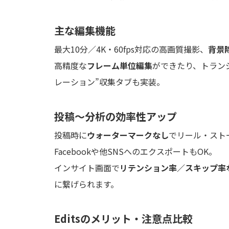
主な編集機能
最大10分／4K・60fps対応の高画質撮影、
背景
高精度な
フレーム単位編集
ができたり、トラン
レーション”収集タブも実装。
投稿〜分析の効率性アップ
投稿時に
ウォーターマークなし
でリール・スト
Facebookや他SNSへのエクスポートもOK。
インサイト画面で
リテンション率／スキップ率
に繋げられます。
Editsのメリット・注意点比較