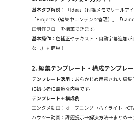
基本タブ解説
：「Ideas（付箋メモでリールアイ
「Projects（編集中コンテンツ管理）」「Cam
画制作フローを構築できます。
基本操作
：色補正やテキスト・自動字幕追加が直感
なし）も簡単！
2. 編集テンプレート・構成テンプレ
テンプレート活用
：あらかじめ用意された編集
に初心者に最適な内容です。
テンプレート＋構成例
エンタメ動画：オープニング→ハイライト→CT
ハウツー動画：課題提示→解決方法→まとめ→