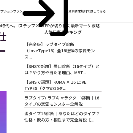
オプションプラン
資料請求
無料で試してみる
時代へ。iステップ×XTEPが切り拓く最新マーケ戦略
人気記事ランキング
仕
【完全版】ラブタイプ診断
ー
（LoveType16）全16種類の恋愛モン
ス...
【SNSで話題】悪口診断（16タイプ）と
は？やり方や当たる理由、MBT...
【SNSで話題】KUMA × 16 LOVE
TYPES（クマの16タ...
ラブタイプ( ラブキャラクター)診断｜16
タイプの恋愛モンスター全解説
酒タイプ16診断｜あなたはどのタイプ？
性格・飲み方・相性まで完全解説【...