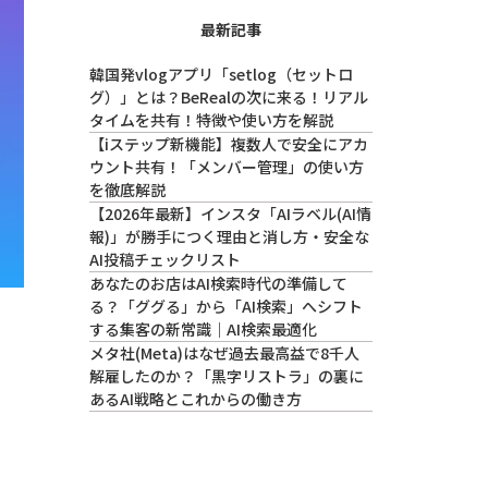
最新記事
韓国発vlogアプリ「setlog（セットロ
グ）」とは？BeRealの次に来る！リアル
タイムを共有！特徴や使い方を解説
【iステップ新機能】複数人で安全にアカ
ウント共有！「メンバー管理」の使い方
を徹底解説
【2026年最新】インスタ「AIラベル(AI情
報)」が勝手につく理由と消し方・安全な
AI投稿チェックリスト
あなたのお店はAI検索時代の準備して
る？「ググる」から「AI検索」へシフト
する集客の新常識｜AI検索最適化
メタ社(Meta)はなぜ過去最高益で8千人
解雇したのか？「黒字リストラ」の裏に
あるAI戦略とこれからの働き方