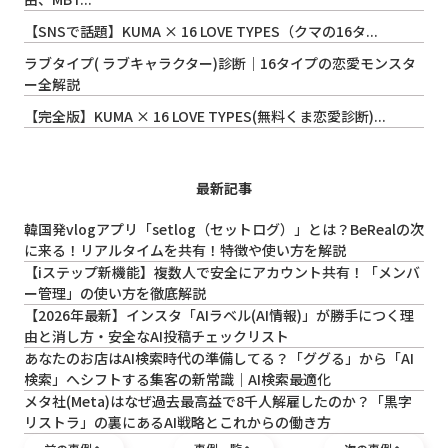
【SNSで話題】KUMA × 16 LOVE TYPES（クマの16タ...
ラブタイプ( ラブキャラクター)診断｜16タイプの恋愛モンスタ
ー全解説
【完全版】KUMA × 16 LOVE TYPES(無料くま恋愛診断)...
最新記事
韓国発vlogアプリ「setlog（セットログ）」とは？BeRealの次
に来る！リアルタイムを共有！特徴や使い方を解説
【iステップ新機能】複数人で安全にアカウント共有！「メンバ
ー管理」の使い方を徹底解説
【2026年最新】インスタ「AIラベル(AI情報)」が勝手につく理
由と消し方・安全なAI投稿チェックリスト
あなたのお店はAI検索時代の準備してる？「ググる」から「AI
検索」へシフトする集客の新常識｜AI検索最適化
メタ社(Meta)はなぜ過去最高益で8千人解雇したのか？「黒字
リストラ」の裏にあるAI戦略とこれからの働き方