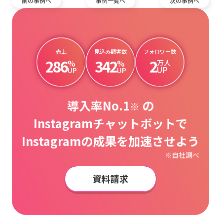
前の事例へ
事例一覧へ
次の事例へ
売上
見込み顧客数
フォロワー数
286
342
2
%
%
万人
UP
UP
UP
導入率No.1
の
※
Instagramチャットボットで
Instagramの成果を加速させよう
※自社調べ
資料請求