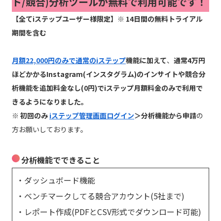
ト/競合)分析ツールが無料で利用可能です！
【全てiステップユーザー様限定】※ 14日間の無料トライアル
期間を含む
月額22,000円のみで通常のiステップ
機能に加えて
、
通常4万円
ほどかかるInstagram(インスタグラム)のインサイトや競合分
析機能を追加料金なし(0円)でiステップ月額料金のみで利用で
きるようになりました。
※ 初回のみ
iステップ管理画面ログイン
＞分析機能から申請
の
方お願いしております。
分析機能でできること
・ダッシュボード機能
・ベンチマークしてる競合アカウント(5社まで)
・レポート作成(PDFとCSV形式でダウンロード可能)