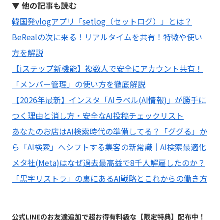
▼ 他の記事も読む
韓国発vlogアプリ「setlog（セットログ）」とは？
BeRealの次に来る！リアルタイムを共有！特徴や使い
方を解説
【iステップ新機能】複数人で安全にアカウント共有！
「メンバー管理」の使い方を徹底解説
【2026年最新】インスタ「AIラベル(AI情報)」が勝手に
つく理由と消し方・安全なAI投稿チェックリスト
あなたのお店はAI検索時代の準備してる？「ググる」か
ら「AI検索」へシフトする集客の新常識｜AI検索最適化
メタ社(Meta)はなぜ過去最高益で8千人解雇したのか？
「黒字リストラ」の裏にあるAI戦略とこれからの働き方
公式LINEのお友達追加で超お得有料級な【限定特典】配布中！