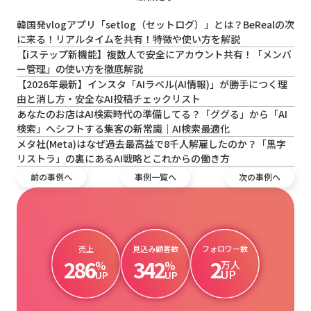
韓国発vlogアプリ「setlog（セットログ）」とは？BeRealの次
に来る！リアルタイムを共有！特徴や使い方を解説
【iステップ新機能】複数人で安全にアカウント共有！「メンバ
ー管理」の使い方を徹底解説
【2026年最新】インスタ「AIラベル(AI情報)」が勝手につく理
由と消し方・安全なAI投稿チェックリスト
あなたのお店はAI検索時代の準備してる？「ググる」から「AI
検索」へシフトする集客の新常識｜AI検索最適化
メタ社(Meta)はなぜ過去最高益で8千人解雇したのか？「黒字
リストラ」の裏にあるAI戦略とこれからの働き方
前の事例へ
事例一覧へ
次の事例へ
売上
見込み顧客数
フォロワー数
286
342
2
%
%
万人
UP
UP
UP