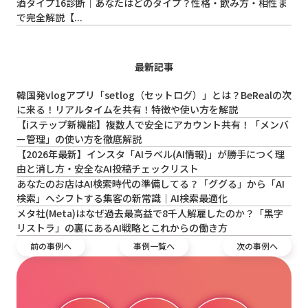
酒タイプ16診断｜あなたはどのタイプ？性格・飲み方・相性ま
で完全解説【...
最新記事
韓国発vlogアプリ「setlog（セットログ）」とは？BeRealの次
に来る！リアルタイムを共有！特徴や使い方を解説
【iステップ新機能】複数人で安全にアカウント共有！「メンバ
ー管理」の使い方を徹底解説
【2026年最新】インスタ「AIラベル(AI情報)」が勝手につく理
由と消し方・安全なAI投稿チェックリスト
あなたのお店はAI検索時代の準備してる？「ググる」から「AI
検索」へシフトする集客の新常識｜AI検索最適化
メタ社(Meta)はなぜ過去最高益で8千人解雇したのか？「黒字
リストラ」の裏にあるAI戦略とこれからの働き方
前の事例へ
事例一覧へ
次の事例へ