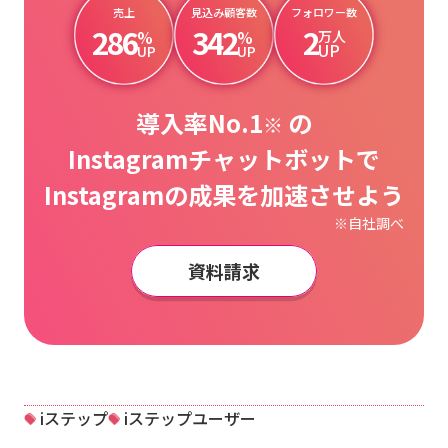
売上
見込み顧客数
フォロワー数
286
342
2
%
%
万人
UP
UP
UP
導入率No.1
の
※
Instagramチャットボットで
Instagramの成果を加速させよう
※自社調べ
資料請求
iステップ
iステップユーザー