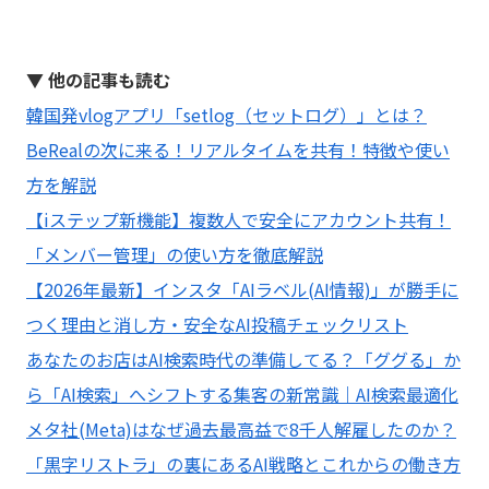
▼ 他の記事も読む
韓国発vlogアプリ「setlog（セットログ）」とは？
BeRealの次に来る！リアルタイムを共有！特徴や使い
方を解説
【iステップ新機能】複数人で安全にアカウント共有！
「メンバー管理」の使い方を徹底解説
【2026年最新】インスタ「AIラベル(AI情報)」が勝手に
つく理由と消し方・安全なAI投稿チェックリスト
あなたのお店はAI検索時代の準備してる？「ググる」か
ら「AI検索」へシフトする集客の新常識｜AI検索最適化
メタ社(Meta)はなぜ過去最高益で8千人解雇したのか？
「黒字リストラ」の裏にあるAI戦略とこれからの働き方