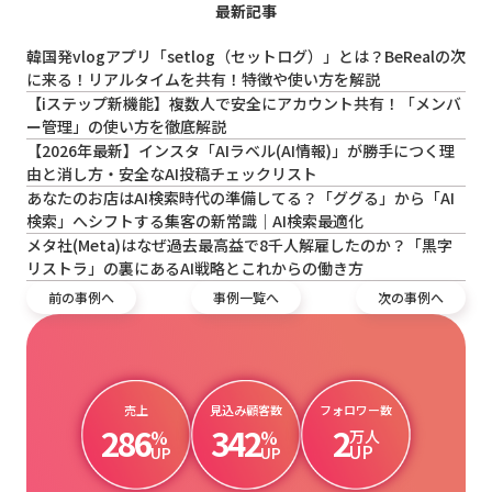
最新記事
韓国発vlogアプリ「setlog（セットログ）」とは？BeRealの次
に来る！リアルタイムを共有！特徴や使い方を解説
【iステップ新機能】複数人で安全にアカウント共有！「メンバ
ー管理」の使い方を徹底解説
【2026年最新】インスタ「AIラベル(AI情報)」が勝手につく理
由と消し方・安全なAI投稿チェックリスト
あなたのお店はAI検索時代の準備してる？「ググる」から「AI
検索」へシフトする集客の新常識｜AI検索最適化
メタ社(Meta)はなぜ過去最高益で8千人解雇したのか？「黒字
リストラ」の裏にあるAI戦略とこれからの働き方
前の事例へ
事例一覧へ
次の事例へ
売上
見込み顧客数
フォロワー数
286
342
2
%
%
万人
UP
UP
UP