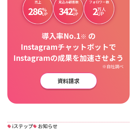
売上
見込み顧客数
フォロワー数
286
342
2
%
%
万人
UP
UP
UP
導入率No.1
の
※
Instagramチャットボットで
Instagramの成果を加速させよう
※自社調べ
資料請求
iステップ
お知らせ