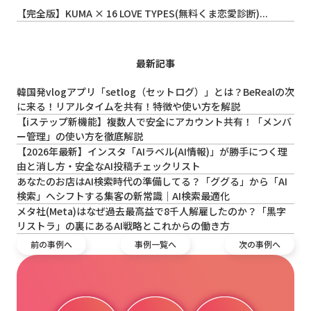
【完全版】KUMA × 16 LOVE TYPES(無料くま恋愛診断)...
最新記事
韓国発vlogアプリ「setlog（セットログ）」とは？BeRealの次
に来る！リアルタイムを共有！特徴や使い方を解説
【iステップ新機能】複数人で安全にアカウント共有！「メンバ
ー管理」の使い方を徹底解説
【2026年最新】インスタ「AIラベル(AI情報)」が勝手につく理
由と消し方・安全なAI投稿チェックリスト
あなたのお店はAI検索時代の準備してる？「ググる」から「AI
検索」へシフトする集客の新常識｜AI検索最適化
メタ社(Meta)はなぜ過去最高益で8千人解雇したのか？「黒字
リストラ」の裏にあるAI戦略とこれからの働き方
前の事例へ
事例一覧へ
次の事例へ